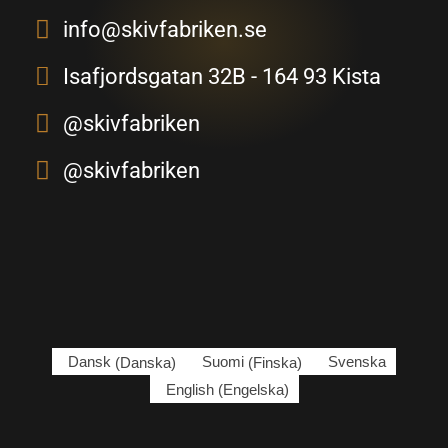
info@skivfabriken.se
Isafjordsgatan 32B - 164 93 Kista
@skivfabriken
@skivfabriken
Dansk
(
Danska
)
Suomi
(
Finska
)
Svenska
English
(
Engelska
)