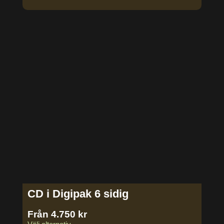
CD i Digipak 6 sidig
Från
4.750
kr