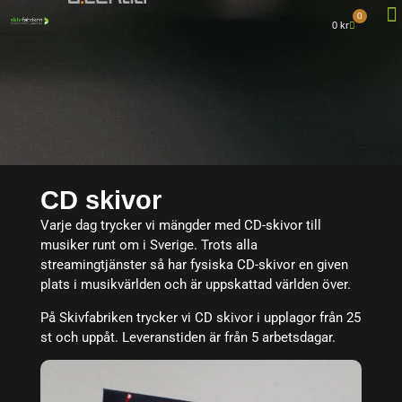
0
0
kr
DETTA GÖ
CD skivor
Varje dag trycker vi mängder med CD-skivor till
musiker runt om i Sverige. Trots alla
streamingtjänster så har fysiska CD-skivor en given
plats i musikvärlden och är uppskattad världen över.
På Skivfabriken trycker vi CD skivor i upplagor från 25
st och uppåt. Leveranstiden är från 5 arbetsdagar.