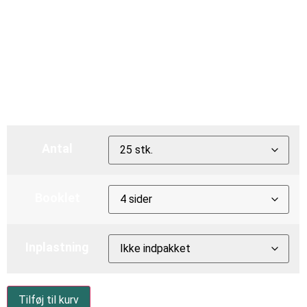
gennemsigtig
bakke
Från
260
€
Antal
Booklet
Inplastning
Tilføj til kurv