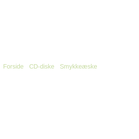
/
/
/ CD i jewel
Forside
CD-diske
Smykkeæske
case med gennemsigtig bakke
CD i jewel
case med