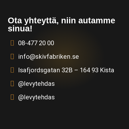
Ota yhteyttä, niin autamme
sinua!
08-477 20 00
info@skivfabriken.se
Isafjordsgatan 32B – 164 93 Kista
@levytehdas
@levytehdas