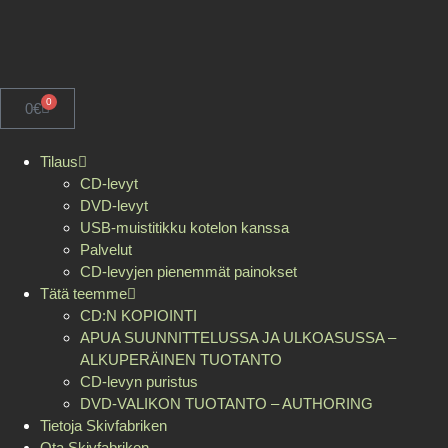
0
0
€
Tilaus
CD-levyt
DVD-levyt
USB-muistitikku kotelon kanssa
Palvelut
CD-levyjen pienemmät painokset
Tätä teemme
CD:N KOPIOINTI
APUA SUUNNITTELUSSA JA ULKOASUSSA –
ALKUPERÄINEN TUOTANTO
CD-levyn puristus
DVD-VALIKON TUOTANTO – AUTHORING
Tietoja Skivfabriken
Ota Skivfabriken