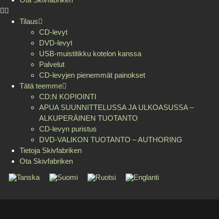
Tilaus
CD-levyt
DVD-levyt
USB-muistitikku kotelon kanssa
Palvelut
CD-levyjen pienemmät painokset
Tätä teemme
CD:N KOPIOINTI
APUA SUUNNITTELUSSA JA ULKOASUSSA –
ALKUPERÄINEN TUOTANTO
CD-levyn puristus
DVD-VALIKON TUOTANTO – AUTHORING
Tietoja Skivfabriken
Ota Skivfabriken