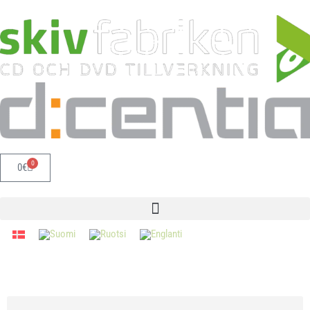
0
0
€
Förnamn eller fullständigt namn