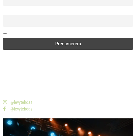
Email
Genom att fortsätta accepterar du integritetspolicyn
Ota yhteyttä, niin autamme sinua!
08-477 20 00
info@skivfabriken.se
Isafjordsgatan 32B – 164 93 Kista
@levytehdas
@levytehdas