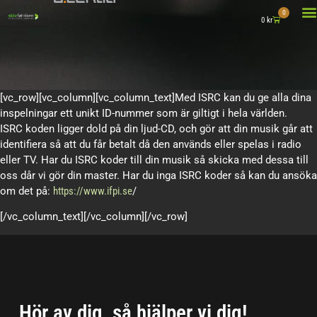
0
0
kr
DETTA GÖR
[vc_row][vc_column][vc_column_text]Med ISRC kan du ge alla dina
inspelningar ett unikt ID-nummer som är giltigt i hela världen.
ISRC koden ligger dold på din ljud-CD, och gör att din musik går att
identifiera så att du får betalt då den används eller spelas i radio
eller TV. Har du ISRC koder till din musik så skicka med dessa till
oss dår vi gör din master. Har du inga ISRC koder så kan du ansöka
om det på:
https://www.ifpi.se
/
[/vc_column_text][/vc_column][/vc_row]
Hör av dig, så hjälper vi dig!