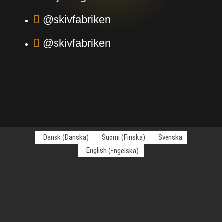
@skivfabriken
@skivfabriken
Dansk
(
Danska
)
Suomi
(
Finska
)
Svenska
English
(
Engelska
)