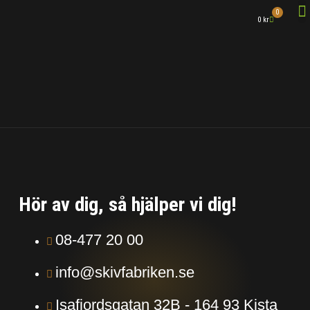
0
0
kr
DETTA GÖR
Hör av dig, så hjälper vi dig!
08-477 20 00
info@skivfabriken.se
Isafjordsgatan 32B - 164 93 Kista