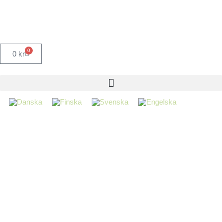
0
0
kr
Beställning
Alla priser är inkl. 25 % moms men exklusive frakt
Sortiment och priser ändras löpande och utan förvarning. Du är
dock alltid säker på det avtalade priset vid
beställningstidspunkten.Vi förbehåller oss för moms- och