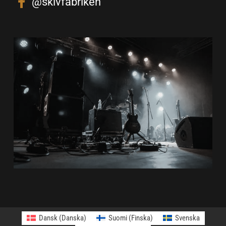
@skivfabriken
Dansk
(
Danska
)
Suomi
(
Finska
)
Svenska