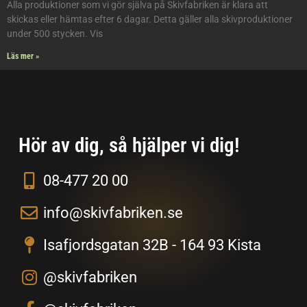
Alla produktioner som vi gör själva på Skivfabriken är klara att
skickas eller hämtas efter 6 dagar. Detta gäller alla skivproduktioner
under 500 stycken. Vis
Läs mer »
Hör av dig, så hjälper vi dig!
08-477 20 00
info@skivfabriken.se
Isafjordsgatan 32B - 164 93 Kista
@skivfabriken