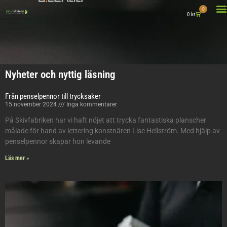
0
0
kr
DETTA GÖR
Nyheter och nyttig läsning
Från penselpennor till trycksaker
15 november 2024
Inga kommentarer
På Skivfabriken har vi haft nöjet att trycka fantastiska planscher
målade för hand av lettering konstnären Lise Hellström. Med hjälp av
penselpennor skapar hon levande
Läs mer »